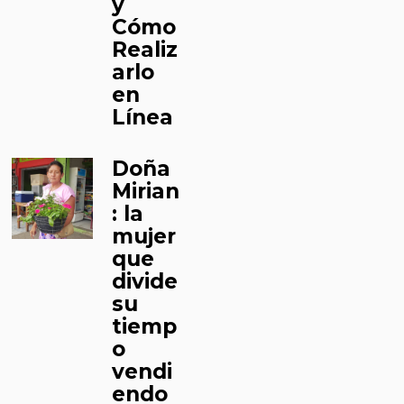
y
Cómo
Realiz
arlo
en
Línea
Doña
Mirian
: la
mujer
que
divide
su
tiemp
o
vendi
endo