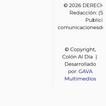
© 2026 DERECH
Redacción: (50
Publici
comunicacionesde
© Copyright,
Colón Al Día |
Desarrollado
por:
GAVA
Multimedios