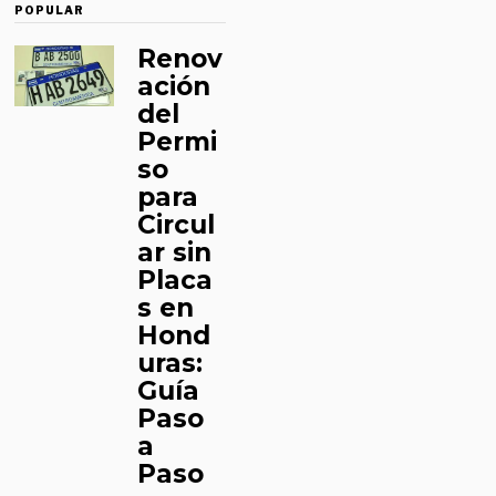
POPULAR
Renov
ación
del
Permi
so
para
Circul
ar sin
Placa
s en
Hond
uras:
Guía
Paso
a
Paso