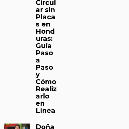
Circul
ar sin
Placa
s en
Hond
uras:
Guía
Paso
a
Paso
y
Cómo
Realiz
arlo
en
Línea
Doña