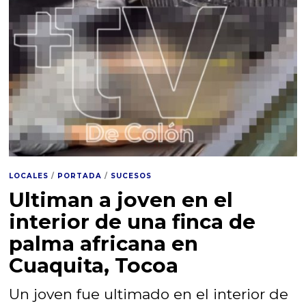
d
e
2
0
2
6
LOCALES
/
PORTADA
/
SUCESOS
Ultiman a joven en el
interior de una finca de
palma africana en
Cuaquita, Tocoa
Un joven fue ultimado en el interior de