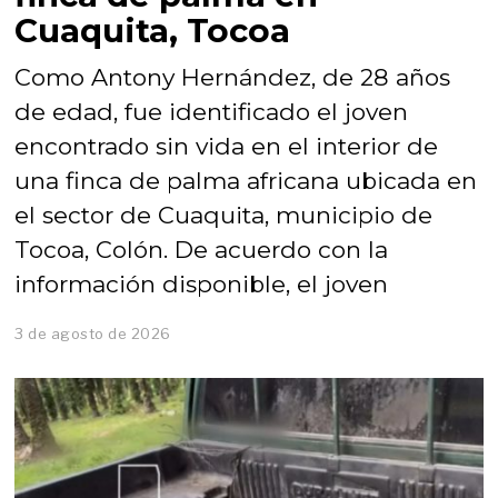
Cuaquita, Tocoa
Como Antony Hernández, de 28 años
de edad, fue identificado el joven
encontrado sin vida en el interior de
una finca de palma africana ubicada en
el sector de Cuaquita, municipio de
Tocoa, Colón. De acuerdo con la
información disponible, el joven
3 de agosto de 2026
3
d
e
a
g
o
s
t
o