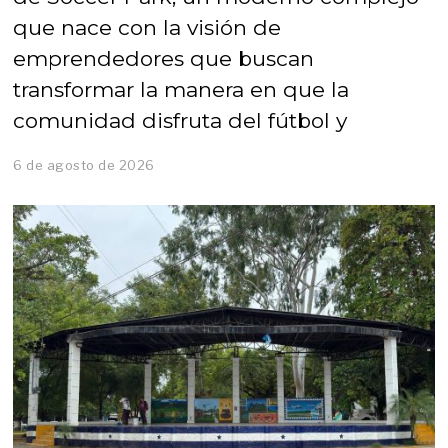
que nace con la visión de
emprendedores que buscan
transformar la manera en que la
comunidad disfruta del fútbol y
6 de agosto de 2026
6
d
e
a
g
o
s
t
o
d
e
2
0
2
6