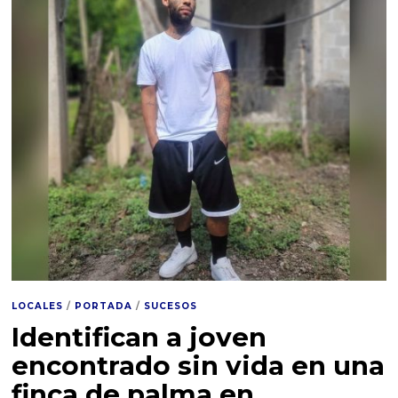
LOCALES
/
PORTADA
/
SUCESOS
Identifican a joven
encontrado sin vida en una
finca de palma en