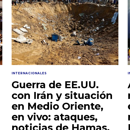
t
o
d
e
2
0
2
6
INTERNACIONALES
Guerra de EE.UU.
con Irán y situación
en Medio Oriente,
en vivo: ataques,
noticias de Hamas,