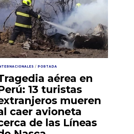
INTERNACIONALES
/
PORTADA
Tragedia aérea en
Perú: 13 turistas
extranjeros mueren
al caer avioneta
cerca de las Líneas
de Nasca