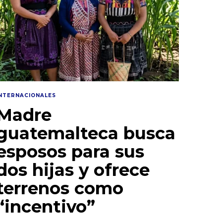
INTERNACIONALES
Madre
guatemalteca busca
esposos para sus
dos hijas y ofrece
terrenos como
“incentivo”