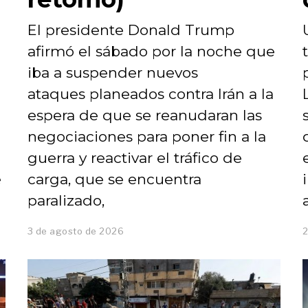
El presidente Donald Trump
afirmó el sábado por la noche que
iba a suspender nuevos
ataques planeados contra Irán a la
espera de que se reanudaran las
negociaciones para poner fin a la
guerra y reactivar el tráfico de
e
carga, que se encuentra
paralizado,
3 de agosto de 2026
3
2
d
e
a
g
o
s