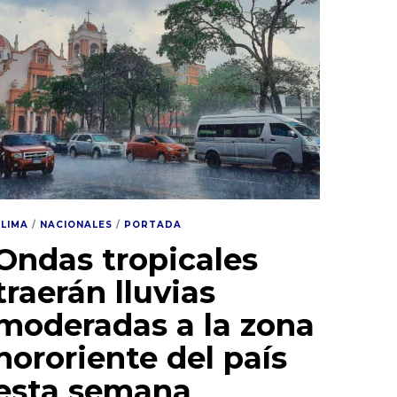
CLIMA
/
NACIONALES
/
PORTADA
Ondas tropicales
traerán lluvias
moderadas a la zona
nororiente del país
esta semana