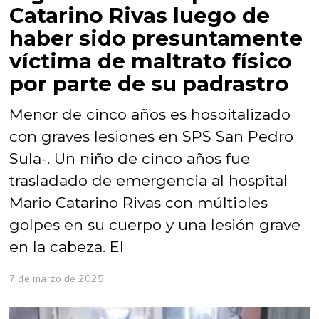
Catarino Rivas luego de
haber sido presuntamente
víctima de maltrato físico
por parte de su padrastro
Menor de cinco años es hospitalizado
con graves lesiones en SPS San Pedro
Sula-. Un niño de cinco años fue
trasladado de emergencia al hospital
Mario Catarino Rivas con múltiples
golpes en su cuerpo y una lesión grave
en la cabeza. El
7 de marzo de 2025
7
d
e
m