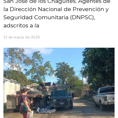
San José de los Chagüites. Agentes de
la Dirección Nacional de Prevención y
Seguridad Comunitaria (DNPSC),
adscritos a la
12 de marzo de 2025
1
2
d
e
m
a
r
z
o
d
e
2
0
2
5