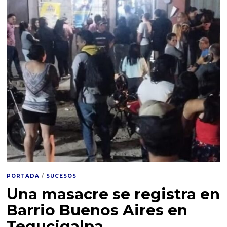
a
r
z
o
d
e
2
0
2
5
PORTADA
/
SUCESOS
Una masacre se registra en
Barrio Buenos Aires en
Tegucigalpa