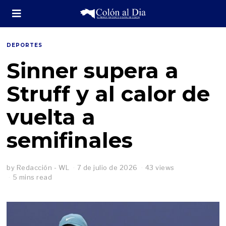
DEPORTES
Sinner supera a
Struff y al calor de
vuelta a
semifinales
by
Redacción - WL
7 de julio de 2026
43 views
5 mins read