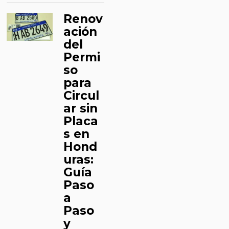
Renov
ación
del
Permi
so
para
Circul
ar sin
Placa
s en
Hond
uras:
Guía
Paso
a
Paso
y