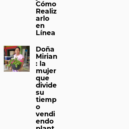
Cómo
Realiz
arlo
en
Línea
Doña
Mirian
: la
mujer
que
divide
su
tiemp
o
vendi
endo
plant