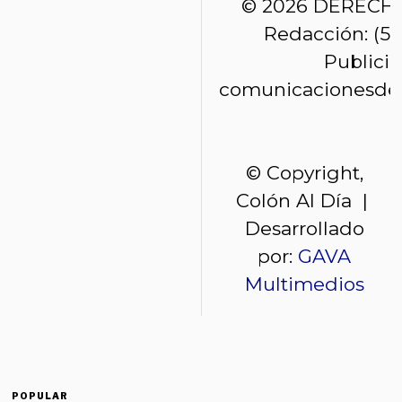
© 2026 DERECH
Redacción: (50
Publici
comunicacionesde
© Copyright,
Colón Al Día |
Desarrollado
por:
GAVA
Multimedios
POPULAR