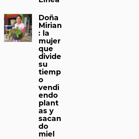
Doña
Mirian
: la
mujer
que
divide
su
tiemp
o
vendi
endo
plant
as y
sacan
do
miel