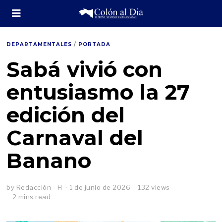
DEPARTAMENTALES
/
PORTADA
Sabá vivió con
entusiasmo la 27
edición del
Carnaval del
Banano
by
Redacción - H
1 de junio de 2026
132 views
2 mins read