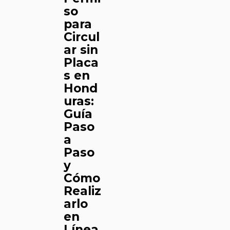
so
para
Circul
ar sin
Placa
s en
Hond
uras:
Guía
Paso
a
Paso
y
Cómo
Realiz
arlo
en
Línea