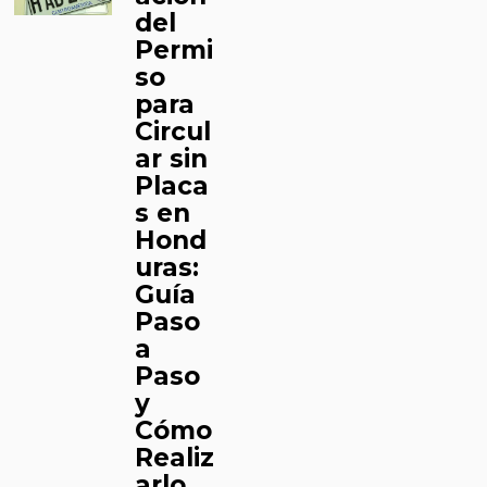
del
Permi
so
para
Circul
ar sin
Placa
s en
Hond
uras:
Guía
Paso
a
Paso
y
Cómo
Realiz
arlo