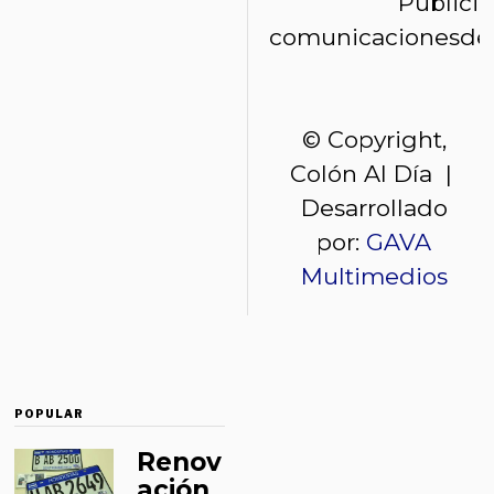
Publici
comunicacionesde
© Copyright,
Colón Al Día |
Desarrollado
por:
GAVA
Multimedios
POPULAR
Renov
ación