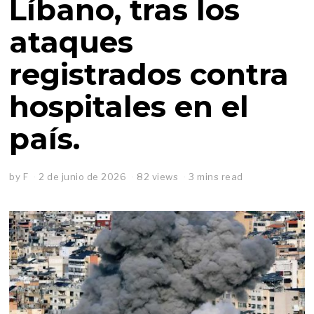
Líbano, tras los
ataques
registrados contra
hospitales en el
país.
by
F
2 de junio de 2026
82 views
3 mins read