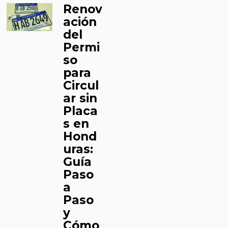
Renov
ación
del
Permi
so
para
Circul
ar sin
Placa
s en
Hond
uras:
Guía
Paso
a
Paso
y
Cómo