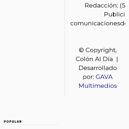
Redacción: (50
Publici
comunicacionesde
© Copyright,
Colón Al Día |
Desarrollado
por:
GAVA
Multimedios
POPULAR