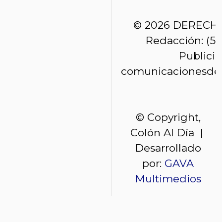
© 2026 DERECH
Redacción: (50
Publici
comunicacionesde
© Copyright,
Colón Al Día |
Desarrollado
por:
GAVA
Multimedios