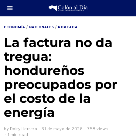
ECONOMÍA
/
NACIONALES
/
PORTADA
La factura no da
tregua:
hondureños
preocupados por
el costo de la
energía
by
Dairy Herrera
31 de mayo de 2026
1
758 views
d
1 min read