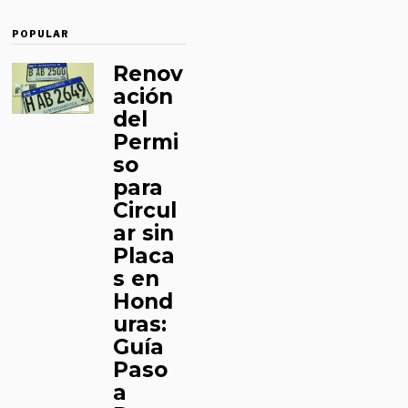
POPULAR
Renov
ación
del
Permi
so
para
Circul
ar sin
Placa
s en
Hond
uras:
Guía
Paso
a