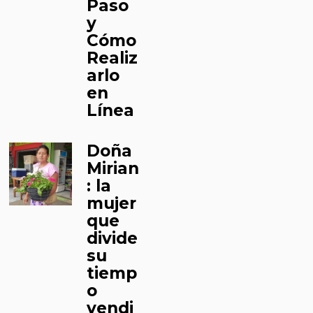
Paso
y
Cómo
Realiz
arlo
en
Línea
Doña
Mirian
: la
mujer
que
divide
su
tiemp
o
vendi