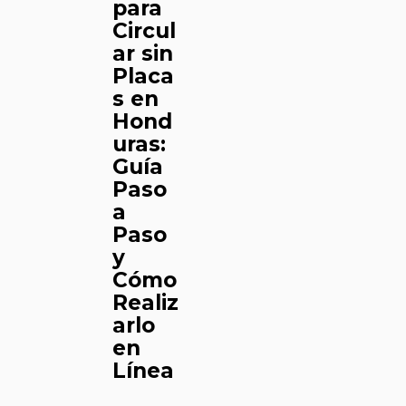
para
Circul
ar sin
Placa
s en
Hond
uras:
Guía
Paso
a
Paso
y
Cómo
Realiz
arlo
en
Línea