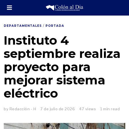
DEPARTAMENTALES
/
PORTADA
Instituto 4
septiembre realiza
proyecto para
mejorar sistema
eléctrico
by
Redacción - H
7 de julio de 2026
47 views
1 min read