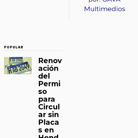
Multimedios
POPULAR
Renov
ación
del
Permi
so
para
Circul
ar sin
Placa
s en
Hond