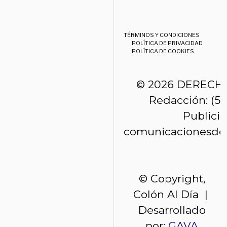
TÉRMINOS Y CONDICIONES
POLÍTICA DE PRIVACIDAD
POLÍTICA DE COOKIES
© 2026 DERECH
Redacción: (50
Publici
comunicacionesde
© Copyright,
Colón Al Día |
Desarrollado
por:
GAVA