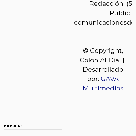
Redacción: (50
Publici
comunicacionesde
© Copyright,
Colón Al Día |
Desarrollado
por:
GAVA
Multimedios
POPULAR