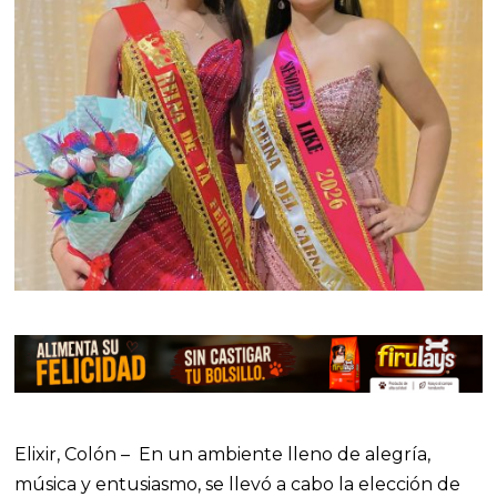
2
0
2
6
Elixir, Colón – En un ambiente lleno de alegría,
música y entusiasmo, se llevó a cabo la elección de