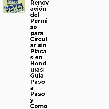
Renov
ación
del
Permi
so
para
Circul
ar sin
Placa
s en
Hond
uras:
Guía
Paso
a
Paso
y
Cómo