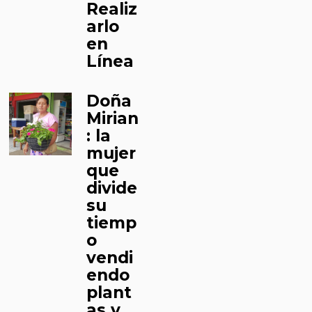
Realiz
arlo
en
Línea
Doña
Mirian
: la
mujer
que
divide
su
tiemp
o
vendi
endo
plant
as y