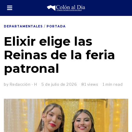
DEPARTAMENTALES
/
PORTADA
Elixir elige las
Reinas de la feria
patronal
by
Redacción - H
5 de julio de 2026
6
81 views
1 min read
d
e
j
u
l
i
o
d
e