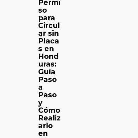
Permi
so
para
Circul
ar sin
Placa
s en
Hond
uras:
Guía
Paso
a
Paso
y
Cómo
Realiz
arlo
en