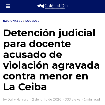
NACIONALES
/
SUCESOS
Detención judicial
para docente
acusado de
violación agravada
contra menor en
La Ceiba
by
Dairy Herrera
2 de junio de 2026
3
333 views
1 min read
d