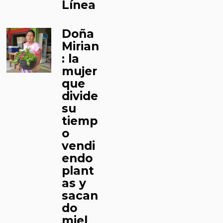
Línea
Doña
Mirian
: la
mujer
que
divide
su
tiemp
o
vendi
endo
plant
as y
sacan
do
miel