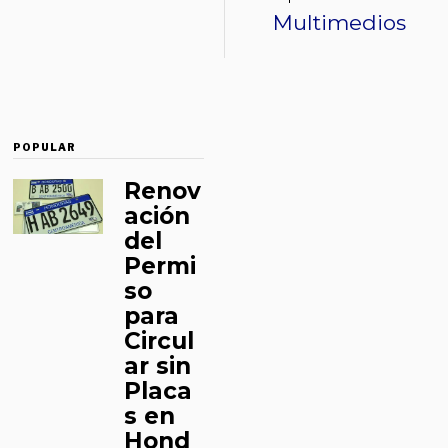
Multimedios
POPULAR
Renov
ación
del
Permi
so
para
Circul
ar sin
Placa
s en
Hond