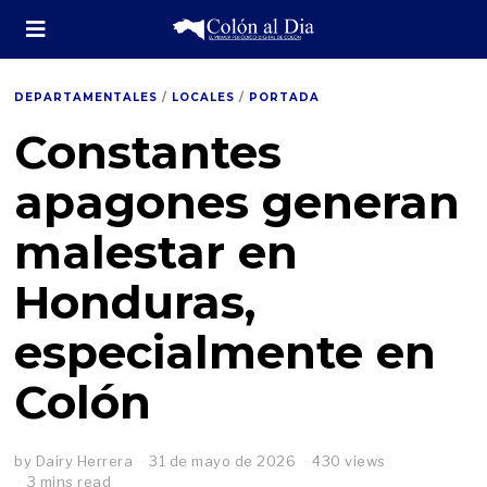
DEPARTAMENTALES
/
LOCALES
/
PORTADA
Constantes
apagones generan
malestar en
Honduras,
especialmente en
Colón
by
Dairy Herrera
31 de mayo de 2026
430 views
3 mins read