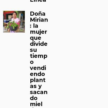
Doña
Mirian
: la
mujer
que
divide
su
tiemp
o
vendi
endo
plant
as y
sacan
do
miel