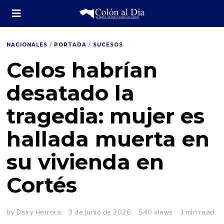
NACIONALES
/
PORTADA
/
SUCESOS
Celos habrían
desatado la
tragedia: mujer es
hallada muerta en
su vivienda en
Cortés
by
Dairy Herrera
3 de junio de 2026
540 views
1 min read