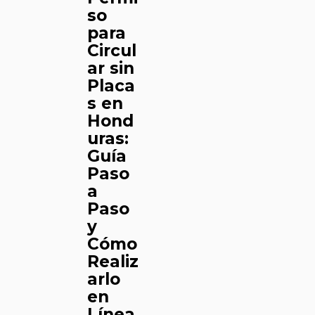
so
para
Circul
ar sin
Placa
s en
Hond
uras:
Guía
Paso
a
Paso
y
Cómo
Realiz
arlo
en
Línea