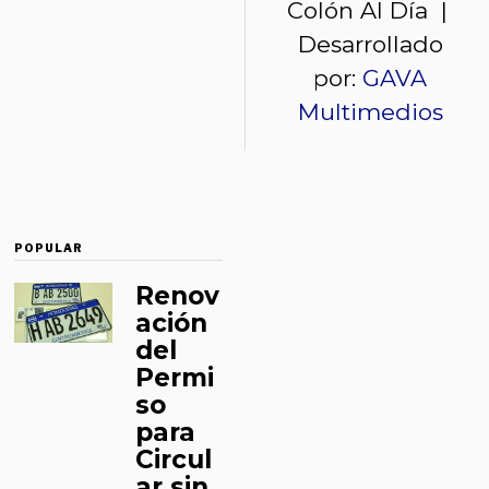
Colón Al Día |
Desarrollado
por:
GAVA
Multimedios
POPULAR
Renov
ación
del
Permi
so
para
Circul
ar sin