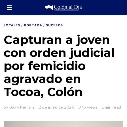
LOCALES
/
PORTADA
/
SUCESOS
Capturan a joven
con orden judicial
por femicidio
agravado en
Tocoa, Colón
by
Dairy Herrera
2 de junio de 2026
375 views
1 min read